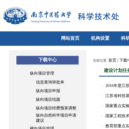
网站首页
机构设置
科
下载中心
首页
下载
当前位置:
建设计划任
纵向项目管理
信息查询审批单
2016年度
・
纵向项目申报
江苏省科技
・
纵向项目结题
国家重点实
・
纵向项目经费预算调整
纵向自然科学项目申请
国家工程技
・
建议
教育部重点
・
横向项目管理