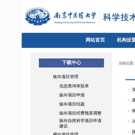
网站首页
机构设
下载中心
当前位置:
纵向项目管理
信息查询审批单
・
纵向项目申报
・
纵向项目结题
・
纵向项目经费预算调整
纵向自然科学项目申请
・
建议
・
横向项目管理