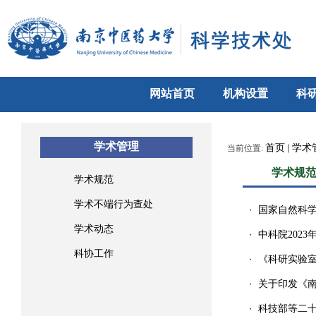
网站首页
机构设置
科
学术管理
首页
学术
当前位置:
学术规
学术规范
学术不端行为查处
国家自然科学
・
学术动态
中科院202
・
科协工作
《科研实验室良
・
关于印发《
・
科技部等二
・